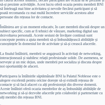
În cadrul acestor întâlniri, fiecare participant are ocazia să se prezinte și
să-și prezinte activitățile. Acest lucru oferă ocazia pentru membrii BNI
să înteleagă mai bine activitatea și nevoile fiecărui participant și să
poată recomanda cu mai multă încredere serviciile acestora altor
persoane din rețeaua lor de contacte.
Întâlnirea are și un moment educativ, în care membrii discută despre un
subiect specific, cum ar fi tehnici de vânzare, marketing digital sau
dezvoltarea personală. Aceste sesiuni de învățare continuă sunt
concepute pentru a ajuta membrii să-și îmbunătățească abilitățile și
cunoștințele în domeniul lor de activitate și să-și crească afacerile.
La finalul întâlnirii, membrii se angajează în activitați de networking,
interacționează și stabilesc relații profesionale solide. De asemenea, se
servește și un mic dejun, unde membrii pot socializa și discuta despre
noi oportunități de afaceri.
Participarea la întâlnirile săptămânale BNI la Palatul Noblesse este o
alegere excelentă pentru oricine dorește să-și extindă rețeaua de
contacte și să facă afaceri cu alți profesioniști din diverse domenii.
Aceste întâlniri oferă ocazia membrilor de aș îmbunătăți abilitățile de
networking și să-și dezvolte afacerile prin colaborări și parteneriate cu
alți membri din rețeaua BNI.