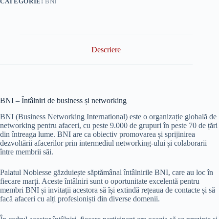
CATEGORIE:
BNI
Descriere
BNI – Întâlniri de business și networking
BNI (Business Networking International) este o organizație globală de
networking pentru afaceri, cu peste 9.000 de grupuri în peste 70 de țări
din întreaga lume. BNI are ca obiectiv promovarea și sprijinirea
dezvoltării afacerilor prin intermediul networking-ului și colaborarii
între membrii săi.
Palatul Noblesse găzduiește săptămânal întâlnirile BNI, care au loc în
fiecare marți. Aceste întâlniri sunt o oportunitate excelentă pentru
membri BNI și invitații acestora să își extindă rețeaua de contacte și să
facă afaceri cu alți profesioniști din diverse domenii.