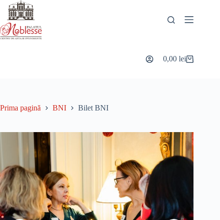
Sari
la
conținut
0,00
lei
Coș
de
cumpărături
Prima pagină
BNI
Bilet BNI